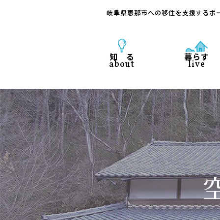
岐阜県恵那市への移住を支援するポ
知 る
暮らす
about
live