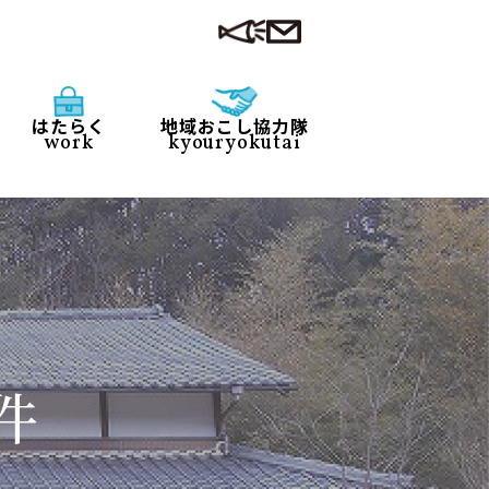
はたらく
地域おこし協力隊
work
kyouryokutai
件