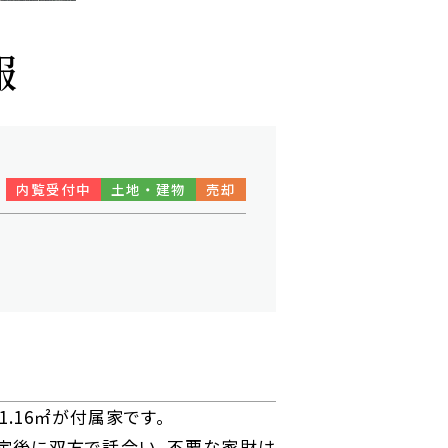
報
内覧受付中
土地・建物
売却
.16㎡が付属家です。
定後に双方で話合い、不要な家財は